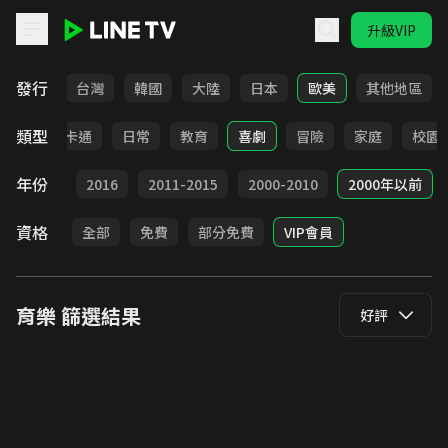
升級VIP
LINE TV - 育樂
發行
全部
台灣
韓國
大陸
日本
歐美
其他地區
類型
全部
卡通
日常
教育
喜劇
冒險
家庭
校園
年份
2017
2016
2011-2015
2000-2010
2000年以前
資格
全部
免費
部分免費
VIP會員
育樂
篩選結果
好評