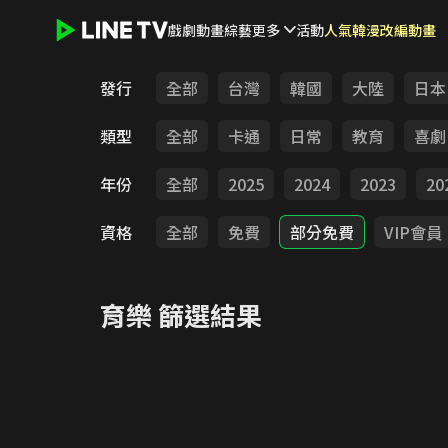
戲劇
動畫
綜藝
更多
活動
人氣韓漫改編動畫
LINE TV - 育樂
發行
全部
台灣
韓國
大陸
日本
類型
全部
卡通
日常
教育
喜劇
年份
全部
2025
2024
2023
20
資格
全部
免費
部分免費
VIP會員
育樂
篩選結果