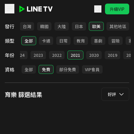
升級VIP
LINE TV - 育樂
發行
全部
台灣
韓國
大陸
日本
歐美
其他地區
類型
全部
卡通
日常
教育
喜劇
冒險
家
年份
025
2024
2023
2022
2021
2020
2019
201
資格
全部
免費
部分免費
VIP會員
育樂
篩選結果
好評