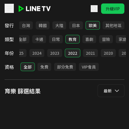
升級VIP
LINE TV - 育樂
發行
全部
台灣
韓國
大陸
日本
歐美
其他地區
類型
全部
卡通
日常
教育
喜劇
冒險
家庭
年份
全部
2025
2024
2023
2022
2021
2020
201
資格
全部
免費
部分免費
VIP會員
育樂
篩選結果
最新