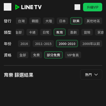
升級VIP
LINE TV - 育樂
發行
全部
台灣
韓國
大陸
日本
歐美
其他地區
類型
全部
卡通
日常
教育
喜劇
冒險
家庭
年份
2017
2016
2011-2015
2000-2010
2000年以前
資格
全部
免費
部分免費
VIP會員
育樂
篩選結果
熱門