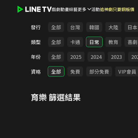
戲劇
動畫
綜藝
更多
活動
追神劇只要銅板價
LINE TV - 育樂
發行
全部
台灣
韓國
大陸
日本
類型
全部
卡通
日常
教育
喜劇
年份
全部
2025
2024
2023
20
資格
全部
免費
部分免費
VIP會員
育樂
篩選結果