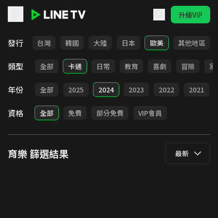
升級VIP
LINE TV - 育樂
發行
全部
台灣
韓國
大陸
日本
歐美
其他地區
類型
全部
卡通
日常
教育
喜劇
冒險
家
年份
全部
2025
2024
2023
2022
2021
資格
全部
免費
部分免費
VIP會員
育樂
篩選結果
最新