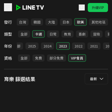
升級VIP
LINE TV - 育樂
發行
全部
台灣
韓國
大陸
日本
歐美
其他地區
類型
全部
卡通
日常
教育
喜劇
冒險
家
年份
全部
2025
2024
2023
2022
2021
202
資格
全部
免費
部分免費
VIP會員
育樂
篩選結果
最新