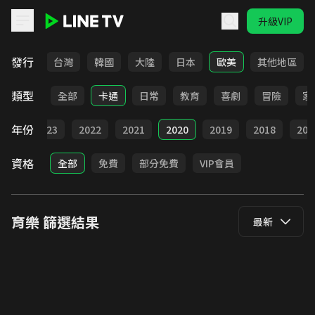
升級VIP
LINE TV - 育樂
發行
全部
台灣
韓國
大陸
日本
歐美
其他地區
類型
全部
卡通
日常
教育
喜劇
冒險
家
年份
024
2023
2022
2021
2020
2019
2018
201
資格
全部
免費
部分免費
VIP會員
育樂
篩選結果
最新