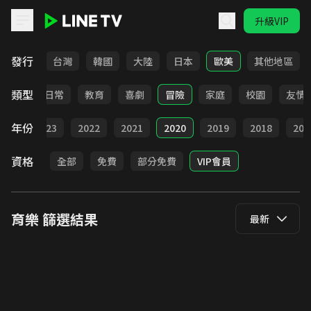
升級VIP
LINE TV - 育樂
發行
全部
台灣
韓國
大陸
日本
歐美
其他地區
類型
卡通
日常
教育
喜劇
冒險
家庭
校園
友情
年份
024
2023
2022
2021
2020
2019
2018
201
資格
全部
免費
部分免費
VIP會員
育樂
篩選結果
最新