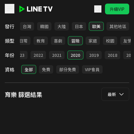
升級VIP
LINE TV - 育樂
發行
全部
台灣
韓國
大陸
日本
歐美
其他地區
類型
卡通
日常
教育
喜劇
冒險
家庭
校園
友情
年份
024
2023
2022
2021
2020
2019
2018
201
資格
全部
免費
部分免費
VIP會員
育樂
篩選結果
最新