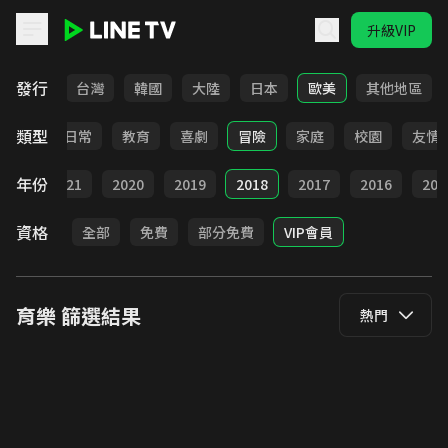
升級VIP
LINE TV - 育樂
發行
全部
台灣
韓國
大陸
日本
歐美
其他地區
類型
卡通
日常
教育
喜劇
冒險
家庭
校園
友情
年份
022
2021
2020
2019
2018
2017
2016
201
資格
全部
免費
部分免費
VIP會員
育樂
篩選結果
熱門