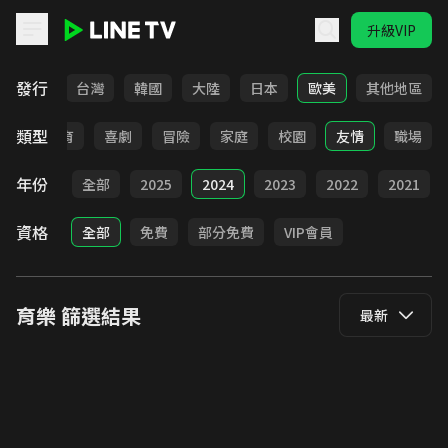
升級VIP
LINE TV - 育樂
發行
全部
台灣
韓國
大陸
日本
歐美
其他地區
類型
日常
教育
喜劇
冒險
家庭
校園
友情
職場
年份
全部
2025
2024
2023
2022
2021
資格
全部
免費
部分免費
VIP會員
育樂
篩選結果
最新