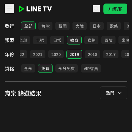
升級VIP
LINE TV - 育樂
發行
全部
台灣
韓國
大陸
日本
歐美
其
類型
全部
卡通
日常
教育
喜劇
冒險
家庭
年份
023
2022
2021
2020
2019
2018
2017
201
資格
全部
免費
部分免費
VIP會員
育樂
篩選結果
熱門