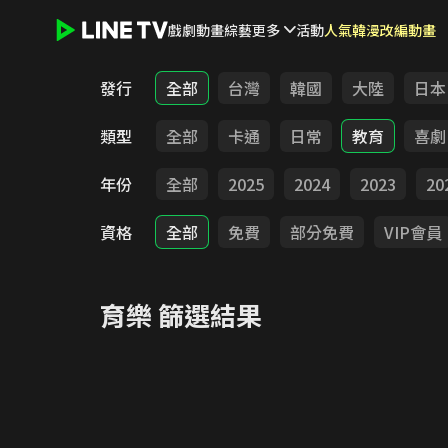
戲劇
動畫
綜藝
更多
活動
人氣韓漫改編動畫
LINE TV - 育樂
發行
全部
台灣
韓國
大陸
日本
類型
全部
卡通
日常
教育
喜劇
年份
全部
2025
2024
2023
20
資格
全部
免費
部分免費
VIP會員
育樂
篩選結果