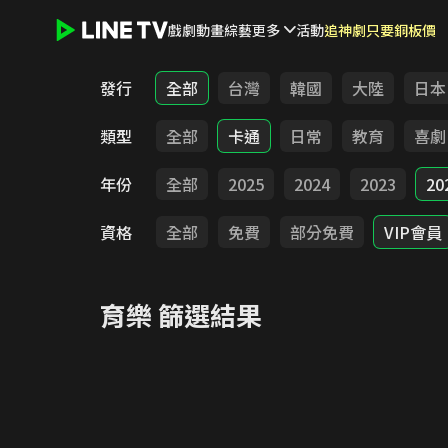
戲劇
動畫
綜藝
更多
活動
追神劇只要銅板價
LINE TV - 育樂
發行
全部
台灣
韓國
大陸
日本
類型
全部
卡通
日常
教育
喜劇
年份
全部
2025
2024
2023
20
資格
全部
免費
部分免費
VIP會員
育樂
篩選結果