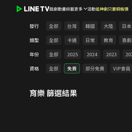
戲劇
動畫
綜藝
更多
活動
追神劇只要銅板價
LINE TV - 育樂
發行
全部
台灣
韓國
大陸
日本
類型
全部
卡通
日常
教育
喜劇
年份
全部
2025
2024
2023
20
資格
全部
免費
部分免費
VIP會員
育樂
篩選結果