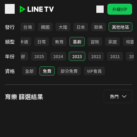
升級VIP
LINE TV - 育樂
發行
全部
台灣
韓國
大陸
日本
歐美
其他地區
類型
全部
卡通
日常
教育
喜劇
冒險
家庭
校園
年份
全部
2025
2024
2023
2022
2021
202
資格
全部
免費
部分免費
VIP會員
育樂
篩選結果
熱門