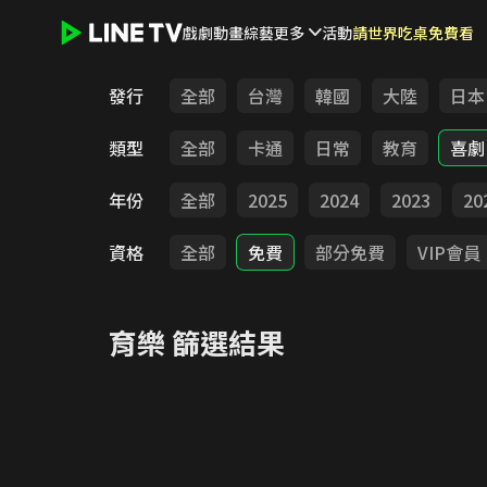
戲劇
動畫
綜藝
更多
活動
請世界吃桌免費看
LINE TV - 育樂
發行
全部
台灣
韓國
大陸
日本
類型
全部
卡通
日常
教育
喜劇
年份
全部
2025
2024
2023
20
資格
全部
免費
部分免費
VIP會員
育樂
篩選結果