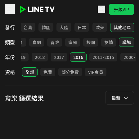
升級VIP
LINE TV - 育樂
發行
全部
台灣
韓國
大陸
日本
歐美
其他地區
類型
日常
教育
喜劇
冒險
家庭
校園
友情
職場
年份
020
2019
2018
2017
2016
2011-2015
2000-2
資格
全部
免費
部分免費
VIP會員
育樂
篩選結果
最新