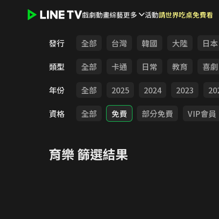
戲劇
動畫
綜藝
更多
活動
請世界吃桌免費看
LINE TV - 育樂
發行
全部
台灣
韓國
大陸
日本
類型
全部
卡通
日常
教育
喜劇
年份
全部
2025
2024
2023
20
資格
全部
免費
部分免費
VIP會員
育樂
篩選結果