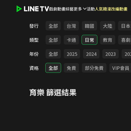
戲劇
動畫
綜藝
更多
活動
人氣韓漫改編動畫
LINE TV - 育樂
發行
全部
台灣
韓國
大陸
日本
類型
全部
卡通
日常
教育
喜劇
年份
全部
2025
2024
2023
20
資格
全部
免費
部分免費
VIP會員
育樂
篩選結果