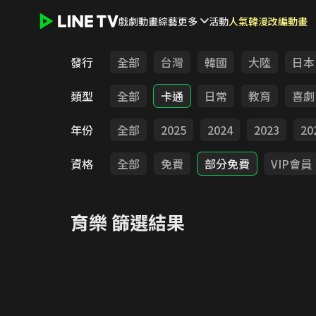
戲劇
動畫
綜藝
更多
活動
人氣韓漫改編動畫
LINE TV - 育樂
發行
全部
台灣
韓國
大陸
日本
類型
全部
卡通
日常
教育
喜劇
年份
全部
2025
2024
2023
20
資格
全部
免費
部分免費
VIP會員
育樂
篩選結果