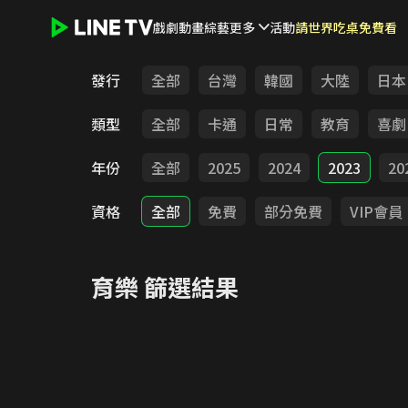
戲劇
動畫
綜藝
更多
活動
請世界吃桌免費看
LINE TV - 育樂
發行
全部
台灣
韓國
大陸
日本
類型
全部
卡通
日常
教育
喜劇
年份
全部
2025
2024
2023
20
資格
全部
免費
部分免費
VIP會員
育樂
篩選結果