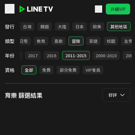
升級VIP
LINE TV - 育樂
發行
全部
台灣
韓國
大陸
日本
歐美
其他地區
類型
卡通
日常
教育
喜劇
冒險
家庭
校園
友情
年份
9
2018
2017
2016
2011-2015
2000-2010
20
資格
全部
免費
部分免費
VIP會員
育樂
篩選結果
好評