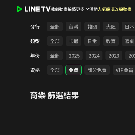
戲劇
動畫
綜藝
更多
活動
人氣韓漫改編動畫
LINE TV - 育樂
發行
全部
台灣
韓國
大陸
日本
類型
全部
卡通
日常
教育
喜劇
年份
全部
2025
2024
2023
20
資格
全部
免費
部分免費
VIP會員
育樂
篩選結果