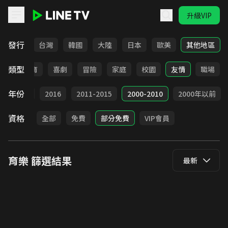
升級VIP
LINE TV - 育樂
發行
全部
台灣
韓國
大陸
日本
歐美
其他地區
類型
日常
教育
喜劇
冒險
家庭
校園
友情
職場
年份
2017
2016
2011-2015
2000-2010
2000年以前
資格
全部
免費
部分免費
VIP會員
育樂
篩選結果
最新