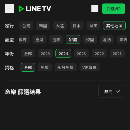
升級VIP
LINE TV - 育樂
發行
全部
台灣
韓國
大陸
日本
歐美
其他地區
類型
日常
教育
喜劇
冒險
家庭
校園
友情
職場
年份
全部
2025
2024
2023
2022
2021
資格
全部
免費
部分免費
VIP會員
育樂
篩選結果
熱門