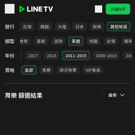
升級VIP
LINE TV - 育樂
發行
全部
台灣
韓國
大陸
日本
歐美
其他地區
類型
日常
教育
喜劇
冒險
家庭
校園
友情
職場
年份
9
2018
2017
2016
2011-2015
2000-2010
20
資格
全部
免費
部分免費
VIP會員
育樂
篩選結果
最新