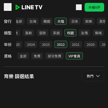
升級VIP
LINE TV - 育樂
發行
全部
台灣
韓國
大陸
日本
歐美
其他
類型
日常
教育
喜劇
冒險
家庭
校園
友情
職場
年份
全部
2025
2024
2023
2022
2021
2020
201
資格
全部
免費
部分免費
VIP會員
育樂
篩選結果
熱門