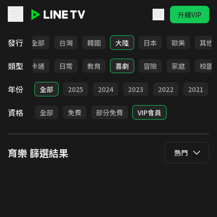
升級VIP
LINE TV - 育樂
發行
全部
台灣
韓國
大陸
日本
歐美
其他
類型
全部
卡通
日常
教育
喜劇
冒險
家庭
校園
年份
全部
2025
2024
2023
2022
2021
資格
全部
免費
部分免費
VIP會員
育樂
篩選結果
熱門