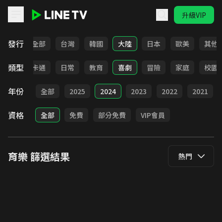
升級VIP
LINE TV - 育樂
發行
全部
台灣
韓國
大陸
日本
歐美
其他
類型
全部
卡通
日常
教育
喜劇
冒險
家庭
校園
年份
全部
2025
2024
2023
2022
2021
資格
全部
免費
部分免費
VIP會員
育樂
篩選結果
熱門