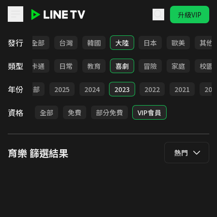
升級VIP
LINE TV - 育樂
發行
全部
台灣
韓國
大陸
日本
歐美
其他
類型
全部
卡通
日常
教育
喜劇
冒險
家庭
校園
年份
全部
2025
2024
2023
2022
2021
202
資格
全部
免費
部分免費
VIP會員
育樂
篩選結果
熱門