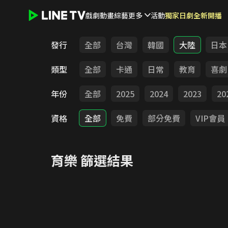
戲劇
動畫
綜藝
更多
活動
獨家日劇全新開播
LINE TV - 育樂
發行
全部
台灣
韓國
大陸
日本
類型
全部
卡通
日常
教育
喜劇
年份
全部
2025
2024
2023
20
資格
全部
免費
部分免費
VIP會員
育樂
篩選結果