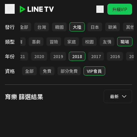
升級VIP
LINE TV - 育樂
發行
全部
台灣
韓國
大陸
日本
歐美
其他
類型
日常
教育
喜劇
冒險
家庭
校園
友情
職場
年份
022
2021
2020
2019
2018
2017
2016
201
資格
全部
免費
部分免費
VIP會員
育樂
篩選結果
最新