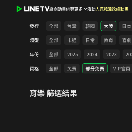
戲劇
動畫
綜藝
更多
活動
人氣韓漫改編動畫
LINE TV - 育樂
發行
全部
台灣
韓國
大陸
日本
類型
全部
卡通
日常
教育
喜劇
年份
全部
2025
2024
2023
20
資格
全部
免費
部分免費
VIP會員
育樂
篩選結果