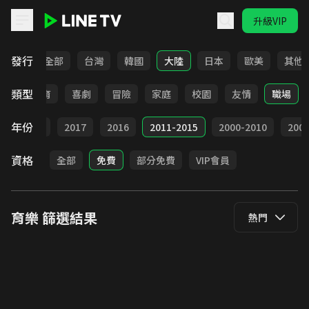
升級VIP
LINE TV - 育樂
發行
全部
台灣
韓國
大陸
日本
歐美
其他
類型
日常
教育
喜劇
冒險
家庭
校園
友情
職場
年份
9
2018
2017
2016
2011-2015
2000-2010
20
資格
全部
免費
部分免費
VIP會員
育樂
篩選結果
熱門