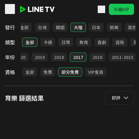
升級VIP
LINE TV - 育樂
發行
全部
台灣
韓國
大陸
日本
歐美
其他
類型
全部
卡通
日常
教育
喜劇
冒險
家
年份
021
2020
2019
2018
2017
2016
2011-2015
資格
全部
免費
部分免費
VIP會員
育樂
篩選結果
好評