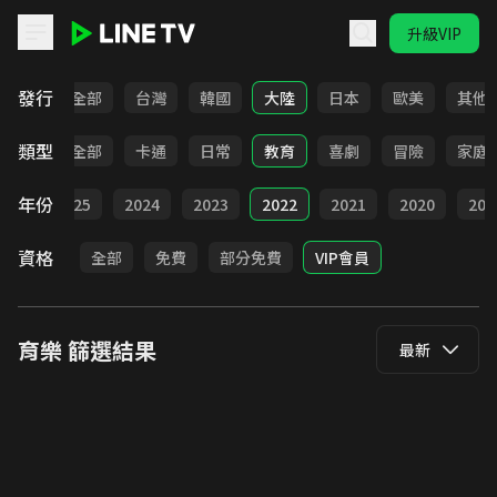
升級VIP
LINE TV - 育樂
發行
全部
台灣
韓國
大陸
日本
歐美
其他
類型
全部
卡通
日常
教育
喜劇
冒險
家庭
年份
全部
2025
2024
2023
2022
2021
2020
201
資格
全部
免費
部分免費
VIP會員
育樂
篩選結果
最新