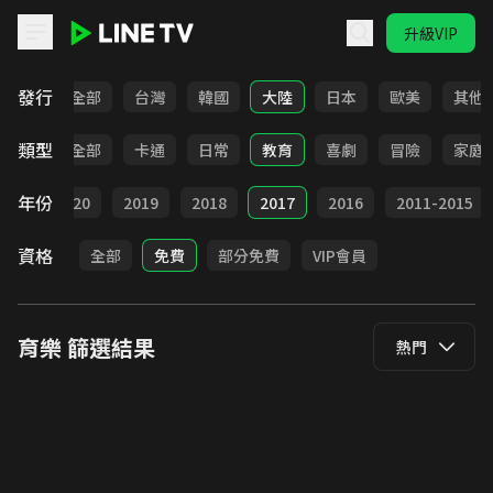
升級VIP
LINE TV - 育樂
發行
全部
台灣
韓國
大陸
日本
歐美
其他
類型
全部
卡通
日常
教育
喜劇
冒險
家庭
年份
021
2020
2019
2018
2017
2016
2011-2015
資格
全部
免費
部分免費
VIP會員
育樂
篩選結果
熱門