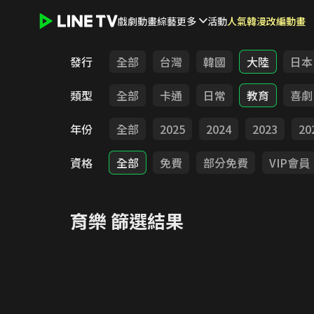
戲劇
動畫
綜藝
更多
活動
人氣韓漫改編動畫
LINE TV - 育樂
發行
全部
台灣
韓國
大陸
日本
類型
全部
卡通
日常
教育
喜劇
年份
全部
2025
2024
2023
20
資格
全部
免費
部分免費
VIP會員
育樂
篩選結果