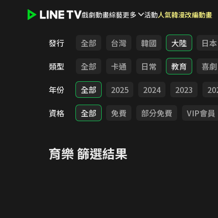
戲劇
動畫
綜藝
更多
活動
人氣韓漫改編動畫
LINE TV - 育樂
發行
全部
台灣
韓國
大陸
日本
類型
全部
卡通
日常
教育
喜劇
年份
全部
2025
2024
2023
20
資格
全部
免費
部分免費
VIP會員
育樂
篩選結果