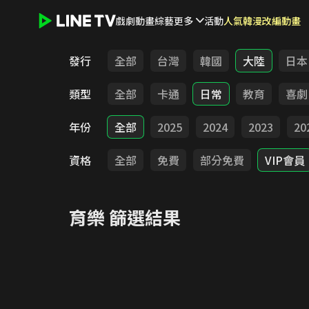
戲劇
動畫
綜藝
更多
活動
人氣韓漫改編動畫
LINE TV - 育樂
發行
全部
台灣
韓國
大陸
日本
類型
全部
卡通
日常
教育
喜劇
年份
全部
2025
2024
2023
20
資格
全部
免費
部分免費
VIP會員
育樂
篩選結果