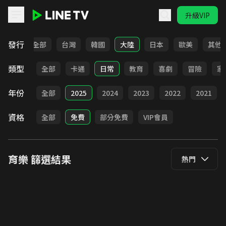
升級VIP
LINE TV - 育樂
發行
全部
台灣
韓國
大陸
日本
歐美
其他
類型
全部
卡通
日常
教育
喜劇
冒險
家
年份
全部
2025
2024
2023
2022
2021
資格
全部
免費
部分免費
VIP會員
育樂
篩選結果
熱門