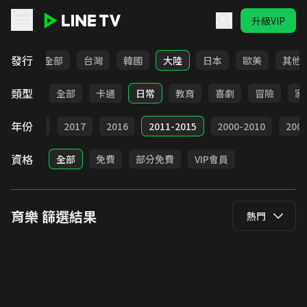
升級VIP
LINE TV - 育樂
發行
全部
台灣
韓國
大陸
日本
歐美
其他
類型
全部
卡通
日常
教育
喜劇
冒險
家
年份
9
2018
2017
2016
2011-2015
2000-2010
20
資格
全部
免費
部分免費
VIP會員
育樂
篩選結果
熱門