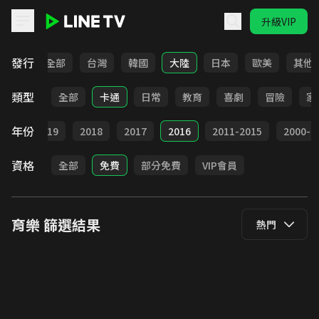
升級VIP
LINE TV - 育樂
發行
全部
台灣
韓國
大陸
日本
歐美
其他
類型
全部
卡通
日常
教育
喜劇
冒險
家
年份
020
2019
2018
2017
2016
2011-2015
2000-2
資格
全部
免費
部分免費
VIP會員
育樂
篩選結果
熱門