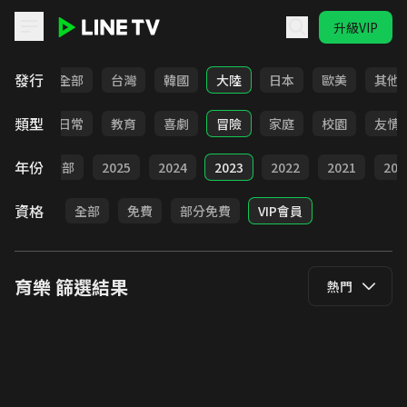
升級VIP
LINE TV - 育樂
發行
全部
台灣
韓國
大陸
日本
歐美
其他
類型
卡通
日常
教育
喜劇
冒險
家庭
校園
友情
年份
全部
2025
2024
2023
2022
2021
202
資格
全部
免費
部分免費
VIP會員
育樂
篩選結果
熱門