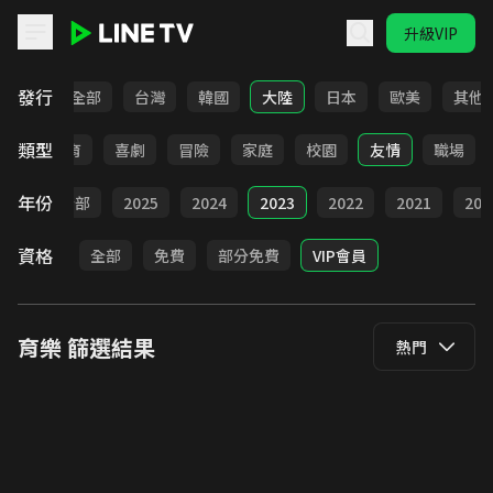
升級VIP
LINE TV - 育樂
發行
全部
台灣
韓國
大陸
日本
歐美
其他
類型
日常
教育
喜劇
冒險
家庭
校園
友情
職場
年份
全部
2025
2024
2023
2022
2021
202
資格
全部
免費
部分免費
VIP會員
育樂
篩選結果
熱門