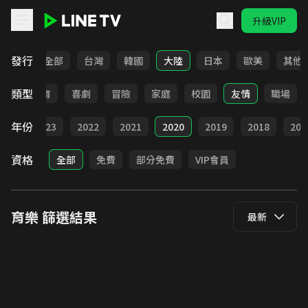
升級VIP
LINE TV - 育樂
發行
全部
台灣
韓國
大陸
日本
歐美
其他
類型
日常
教育
喜劇
冒險
家庭
校園
友情
職場
年份
024
2023
2022
2021
2020
2019
2018
201
資格
全部
免費
部分免費
VIP會員
育樂
篩選結果
最新