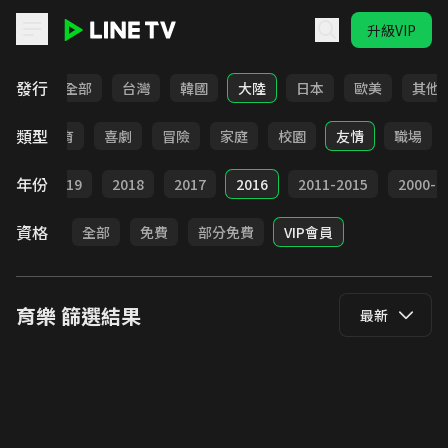
升級VIP
LINE TV - 育樂
發行
全部
台灣
韓國
大陸
日本
歐美
其他
類型
日常
教育
喜劇
冒險
家庭
校園
友情
職場
年份
020
2019
2018
2017
2016
2011-2015
2000-2
資格
全部
免費
部分免費
VIP會員
育樂
篩選結果
最新